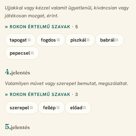
Ujjakkal vagy kézzel valamit ügyetlenül, kíváncsian vagy
játékosan mozgat, érint.
≈ ROKON ÉRTELMŰ SZAVAK
· 5
tapogat
fogdos
piszkál
babrál
⧉
⧉
⧉
⧉
pepecsel
⧉
4.
jelentés
Valamilyen művet vagy szerepet bemutat, megszólaltat.
≈ ROKON ÉRTELMŰ SZAVAK
· 3
szerepel
fellép
előad
⧉
⧉
⧉
5.
jelentés