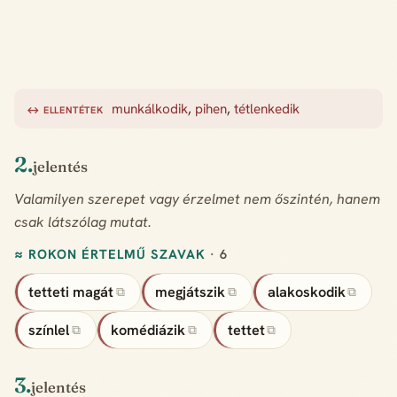
munkálkodik
,
pihen
,
tétlenkedik
↔ ELLENTÉTEK
2.
jelentés
Valamilyen szerepet vagy érzelmet nem őszintén, hanem
csak látszólag mutat.
≈ ROKON ÉRTELMŰ SZAVAK
· 6
tetteti magát
megjátszik
alakoskodik
⧉
⧉
⧉
színlel
komédiázik
tettet
⧉
⧉
⧉
3.
jelentés