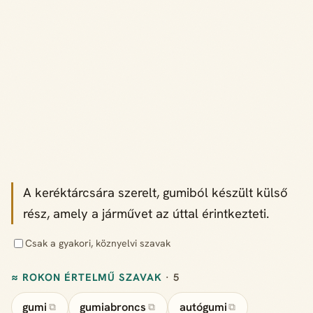
A keréktárcsára szerelt, gumiból készült külső
rész, amely a járművet az úttal érintkezteti.
Csak a gyakori, köznyelvi szavak
≈ ROKON ÉRTELMŰ SZAVAK
· 5
gumi
gumiabroncs
autógumi
⧉
⧉
⧉