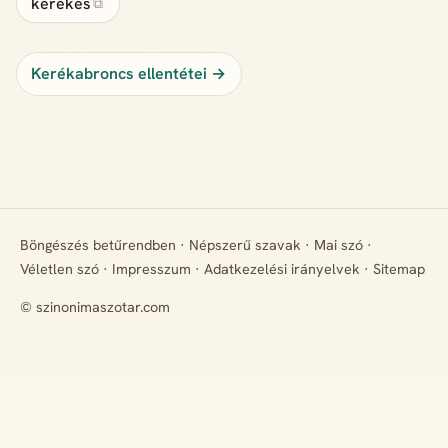
kerekes
⧉
Kerékabroncs ellentétei →
Böngészés betűrendben
·
Népszerű szavak
·
Mai szó
·
Véletlen szó
·
Impresszum
·
Adatkezelési irányelvek
·
Sitemap
© szinonimaszotar.com
+ Hiányzik egy rokon értelmű szó? Javasold