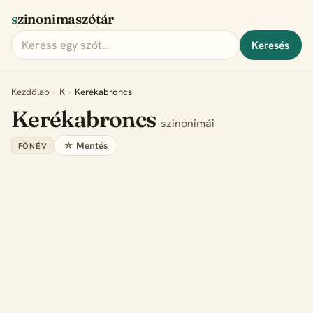
szinonimaszótár
Keresés
Kezdőlap
›
K
›
Kerékabroncs
Kerékabroncs
szinonimái
☆ Mentés
FŐNÉV