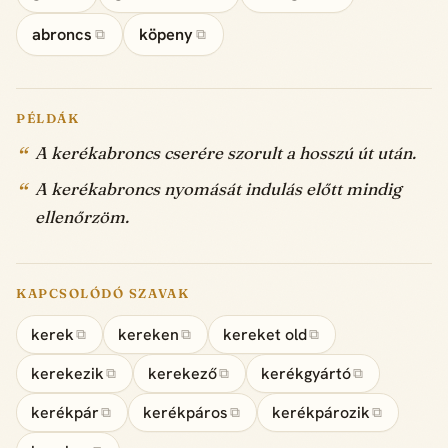
abroncs
köpeny
⧉
⧉
PÉLDÁK
A kerékabroncs cserére szorult a hosszú út után.
A kerékabroncs nyomását indulás előtt mindig
ellenőrzöm.
KAPCSOLÓDÓ SZAVAK
kerek
kereken
kereket old
⧉
⧉
⧉
kerekezik
kerekező
kerékgyártó
⧉
⧉
⧉
kerékpár
kerékpáros
kerékpározik
⧉
⧉
⧉