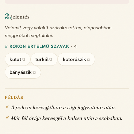
2.
jelentés
Valamit vagy valakit szórakozottan, alaposabban
megpróbál megtalálni.
≈ ROKON ÉRTELMŰ SZAVAK
· 4
kutat
turkál
kotorászik
⧉
⧉
⧉
bányászik
⧉
PÉLDÁK
A polcon keresgéltem a régi jegyzeteim után.
Már fél órája keresgél a kulcsa után a szobában.