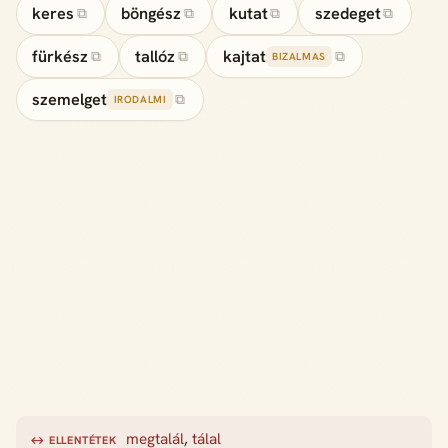
keres
böngész
kutat
szedeget
⧉
⧉
⧉
⧉
fürkész
tallóz
kajtat
⧉
⧉
⧉
BIZALMAS
szemelget
⧉
IRODALMI
megtalál
,
tálal
↔ ELLENTÉTEK