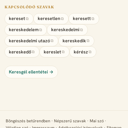
KAPCSOLÓDÓ SZAVAK
kereset
keresetlen
keresett
⧉
⧉
⧉
kereskedelem
kereskedelmi
⧉
⧉
kereskedelmi utazó
kereskedik
⧉
⧉
kereskedő
kereslet
kérész
⧉
⧉
⧉
Keresgél ellentétei →
Böngészés betűrendben
·
Népszerű szavak
·
Mai szó
·
Véletlen szó
·
Impresszum
·
Adatkezelési irányelvek
·
Sitemap