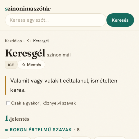
szinonimaszótár
Keresés
Kezdőlap
›
K
›
Keresgél
Keresgél
szinonimái
☆ Mentés
IGE
Valamit vagy valakit céltalanul, ismételten
keres.
Csak a gyakori, köznyelvi szavak
1.
jelentés
≈ ROKON ÉRTELMŰ SZAVAK
· 8