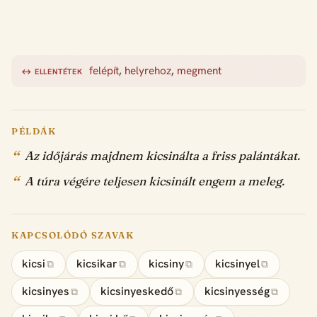
felépít
,
helyrehoz
,
megment
↔ ELLENTÉTEK
PÉLDÁK
Az időjárás majdnem kicsinálta a friss palántákat.
A túra végére teljesen kicsinált engem a meleg.
KAPCSOLÓDÓ SZAVAK
kicsi
kicsikar
kicsiny
kicsinyel
⧉
⧉
⧉
⧉
kicsinyes
kicsinyeskedő
kicsinyesség
⧉
⧉
⧉