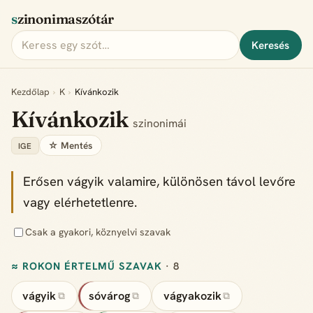
szinonimaszótár
Keresés
Kezdőlap
›
K
›
Kívánkozik
Kívánkozik
szinonimái
☆ Mentés
IGE
Erősen vágyik valamire, különösen távol levőre
vagy elérhetetlenre.
Csak a gyakori, köznyelvi szavak
≈ ROKON ÉRTELMŰ SZAVAK
· 8
vágyik
sóvárog
vágyakozik
⧉
⧉
⧉