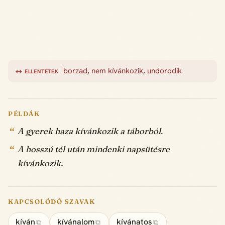
borzad
,
nem kívánkozik
,
undorodik
↔ ELLENTÉTEK
PÉLDÁK
A gyerek haza kívánkozik a táborból.
A hosszú tél után mindenki napsütésre
kívánkozik.
KAPCSOLÓDÓ SZAVAK
kíván
kívánalom
kívánatos
⧉
⧉
⧉