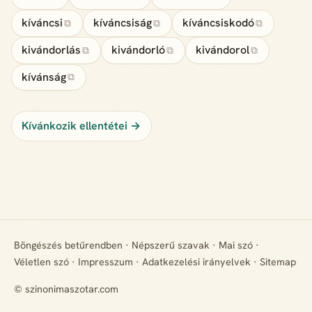
kíváncsi
kíváncsiság
kíváncsiskodó
⧉
⧉
⧉
kivándorlás
kivándorló
kivándorol
⧉
⧉
⧉
kívánság
⧉
Kívánkozik ellentétei →
Böngészés betűrendben
·
Népszerű szavak
·
Mai szó
·
Véletlen szó
·
Impresszum
·
Adatkezelési irányelvek
·
Sitemap
© szinonimaszotar.com