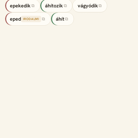
epekedik
áhítozik
vágyódik
⧉
⧉
⧉
eped
áhít
⧉
⧉
IRODALMI