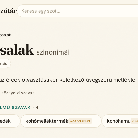
szótár
ósalak
salak
szinonimái
tés
z ércek olvasztásakor keletkező üvegszerű mellékte
, köznyelvi szavak
ELMŰ SZAVAK
· 4
ledék
kohómelléktermék
kohóhamu
SZAKNYELVI
SZ