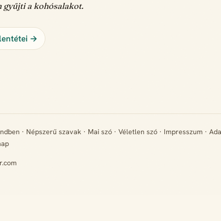
 gyűjti a kohósalakot.
lentétei →
endben
·
Népszerű szavak
·
Mai szó
·
Véletlen szó
·
Impresszum
·
Ada
map
r.com