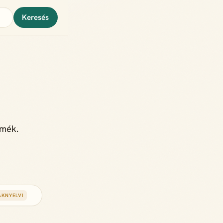
Keresés
rmék.
AKNYELVI