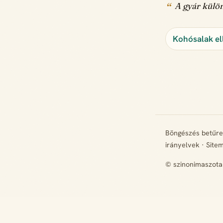
A gyár külön
Kohósalak el
Böngészés betűr
irányelvek
·
Site
© szinonimaszota