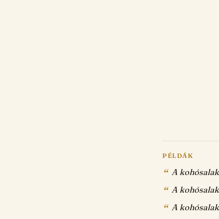
PÉLDÁK
A kohósalako
A kohósalak 
A kohósalako