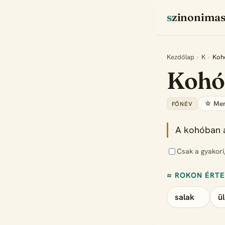
szinonima
Kezdőlap
›
K
›
Koh
Kohó
☆ Men
FŐNÉV
A kohóban a
Csak a gyakori
≈ ROKON ÉRT
salak
ü