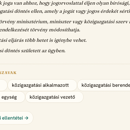
joga van ahhoz, hogy jogorvoslattal éljen olyan bírósági,
atási döntés ellen, amely a jogát vagy jogos érdekét sérti
örvény minisztérium, miniszter vagy közigazgatási szerv
endelkezését törvény módosíthatja.
ási eljárás több hetet is igénybe vehet.
i döntés született az ügyben.
SZAVAK
közigazgatási alkalmazott
közigazgatási berend
i egység
közigazgatási vezető
 ellentétei →