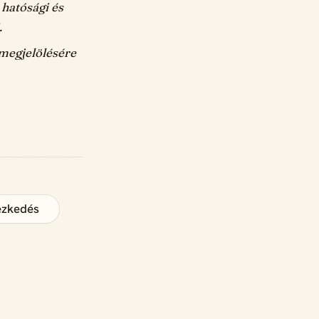
 hatósági és
.
 megjelölésére
ezkedés