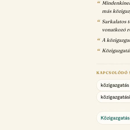
Mindenkinek 
más közigazg
Sarkalatos t
vonatkozó r
A közigazgat
Közigazgatás
KAPCSOLÓDÓ 
közigazgatás
közigazgatás
Közigazgatási