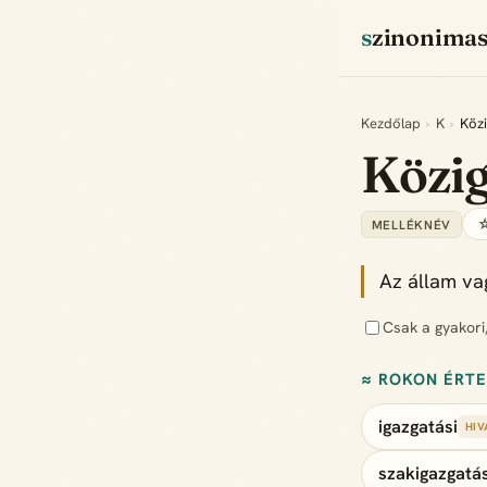
szinonima
Kezdőlap
›
K
›
Közi
Közig
☆
MELLÉKNÉV
Az állam va
Csak a gyakori
≈ ROKON ÉRT
igazgatási
HIV
szakigazgatás