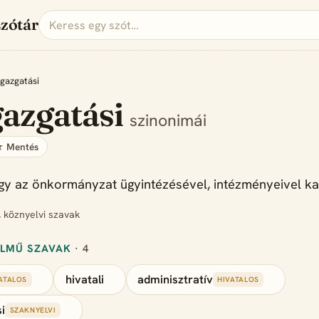
szótár
gazgatási
azgatási
szinonimái
 Mentés
gy az önkormányzat ügyintézésével, intézményeivel ka
, köznyelvi szavak
ELMŰ SZAVAK
· 4
hivatali
adminisztratív
ATALOS
HIVATALOS
i
SZAKNYELVI