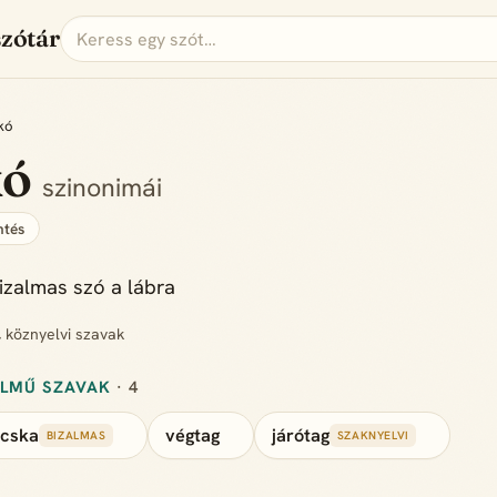
szótár
kó
kó
szinonimái
tés
bizalmas szó a lábra
, köznyelvi szavak
ELMŰ SZAVAK
· 4
acska
végtag
járótag
BIZALMAS
SZAKNYELVI