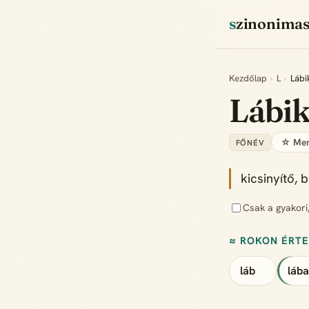
szinonima
Kezdőlap
›
L
›
Lábi
Lábi
☆ Men
FŐNÉV
kicsinyítő, 
Csak a gyakori
≈ ROKON ÉRT
láb
láb