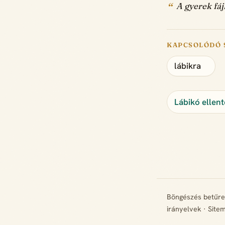
A gyerek fájl
KAPCSOLÓDÓ 
lábikra
Lábikó ellent
Böngészés betűr
irányelvek
·
Site