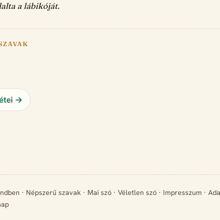
alta a lábikóját.
SZAVAK
étei →
endben
·
Népszerű szavak
·
Mai szó
·
Véletlen szó
·
Impresszum
·
Ada
map