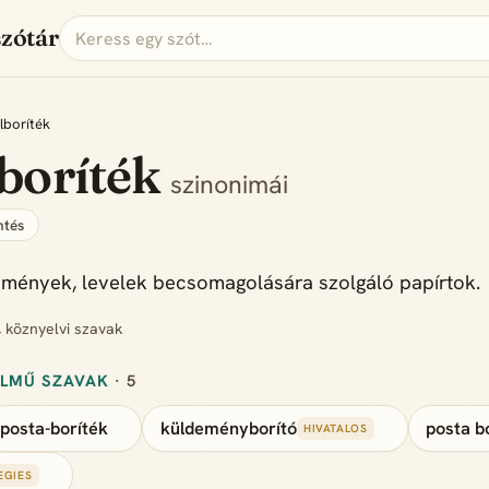
szótár
lboríték
boríték
szinonimái
tés
emények, levelek becsomagolására szolgáló papírtok.
, köznyelvi szavak
ELMŰ SZAVAK
· 5
posta-boríték
küldeményborító
posta b
HIVATALOS
EGIES