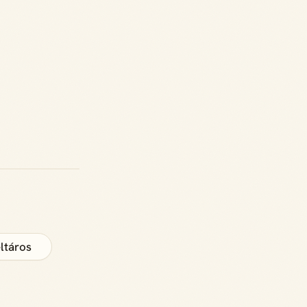
éltáros