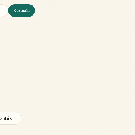
Keresés
oríték