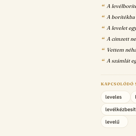
A levélborít
A borítékba 
A levelet eg
A címzett ne
Vettem néhá
A számlát eg
KAPCSOLÓDÓ 
leveles
levélkézbesí
levelű