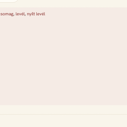
csomag
,
levél
,
nyílt levél