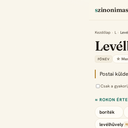
szinonima
Kezdőlap
›
L
›
Levé
Levél
☆ Men
FŐNÉV
Postai küld
Csak a gyakori
≈ ROKON ÉRT
boríték
levélhüvely
R