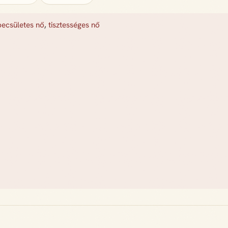
becsületes nő
,
tisztességes nő