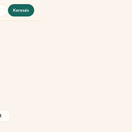
Keresés
t