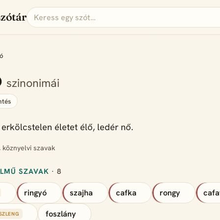
szótár
ó
ó
szinonimái
tés
erkölcstelen életet élő, ledér nő.
, köznyelvi szavak
ELMŰ SZAVAK
· 8
ringyó
szajha
cafka
rongy
cafa
foszlány
SZLENG