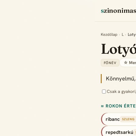
szinonima
Kezdőlap
›
L
›
Loty
Loty
☆ Men
FŐNÉV
Könnyelmű, 
Csak a gyakori
≈ ROKON ÉRT
ribanc
SZLENG
repedtsarkú