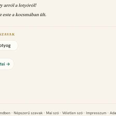
y arról a lotyóról!
z este a kocsmában ült.
SZAVAK
otyog
étei →
endben
·
Népszerű szavak
·
Mai szó
·
Véletlen szó
·
Impresszum
·
Ada