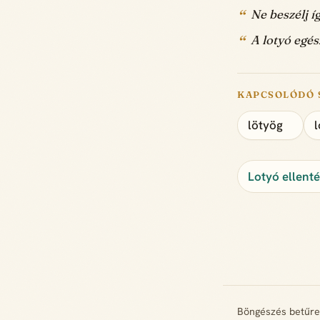
Ne beszélj íg
A lotyó egés
KAPCSOLÓDÓ 
lötyög
l
Lotyó ellent
Böngészés betűr