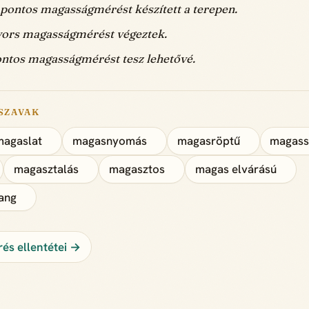
 pontos magasságmérést készített a terepen.
yors magasságmérést végeztek.
ntos magasságmérést tesz lehetővé.
SZAVAK
magaslat
magasnyomás
magasröptű
magass
magasztalás
magasztos
magas elvárású
ang
és ellentétei →