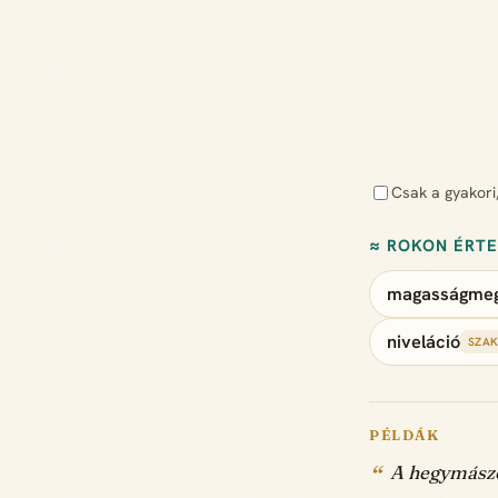
Csak a gyakori
≈ ROKON ÉRT
magasságmeg
niveláció
SZAK
PÉLDÁK
A hegymászó