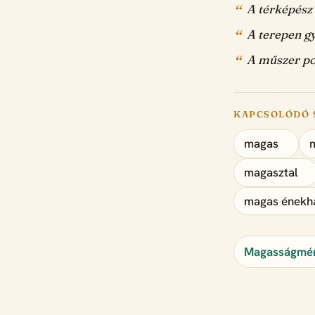
A térképész
A terepen g
A műszer po
KAPCSOLÓDÓ 
magas
magasztal
magas énekh
Magasságmér