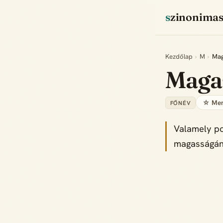
szinonima
Kezdőlap
›
M
›
Mag
Maga
☆ Men
FŐNÉV
Valamely po
magasságán