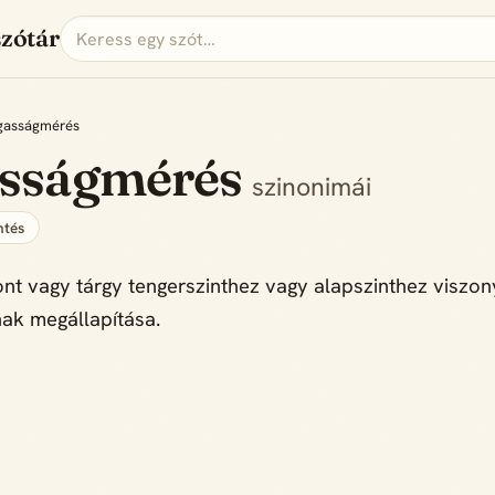
szótár
asságmérés
sságmérés
szinonimái
tés
nt vagy tárgy tengerszinthez vagy alapszinthez viszony
ak megállapítása.