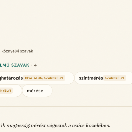
, köznyelvi szavak
ELMŰ SZAVAK
· 4
határozás
szintmérés
HIVATALOS, SZAKNYELVI
SZAKNYELVI
mérése
NYELVI
k magasságmérést végeztek a csúcs közelében.