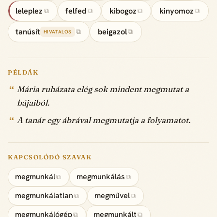
leleplez
felfed
kibogoz
kinyomoz
⧉
⧉
⧉
⧉
tanúsít
beigazol
⧉
⧉
HIVATALOS
PÉLDÁK
Mária ruházata elég sok mindent megmutat a
bájaiból.
A tanár egy ábrával megmutatja a folyamatot.
KAPCSOLÓDÓ SZAVAK
megmunkál
megmunkálás
⧉
⧉
megmunkálatlan
megművel
⧉
⧉
megmunkálógép
megmunkált
⧉
⧉