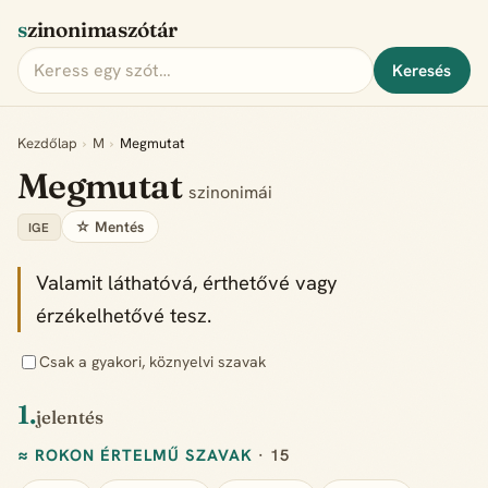
szinonimaszótár
Keresés
Kezdőlap
›
M
›
Megmutat
Megmutat
szinonimái
☆ Mentés
IGE
Valamit láthatóvá, érthetővé vagy
érzékelhetővé tesz.
Csak a gyakori, köznyelvi szavak
1.
jelentés
≈ ROKON ÉRTELMŰ SZAVAK
· 15