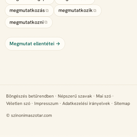
megmutatkozás
megmutatkozik
⧉
⧉
megmutatkozni
⧉
Megmutat ellentétei →
Böngészés betűrendben
·
Népszerű szavak
·
Mai szó
·
Véletlen szó
·
Impresszum
·
Adatkezelési irányelvek
·
Sitemap
© szinonimaszotar.com