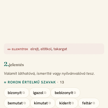
elrejt
,
eltitkol
,
takargat
↔ ELLENTÉTEK
2.
jelentés
Valamit láthatóvá, ismertté vagy nyilvánvalóvá tesz.
≈ ROKON ÉRTELMŰ SZAVAK
· 13
bizonyít
igazol
bebizonyít
⧉
⧉
⧉
bemutat
kimutat
kiderít
feltár
⧉
⧉
⧉
⧉