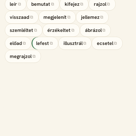
leír
bemutat
kifejez
rajzol
⧉
⧉
⧉
⧉
visszaad
megjelenít
jellemez
⧉
⧉
⧉
szemléltet
érzékeltet
ábrázol
⧉
⧉
⧉
előad
lefest
illusztrál
ecsetel
⧉
⧉
⧉
⧉
megrajzol
⧉