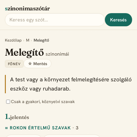
szinonimaszótár
Keresés
Kezdőlap
›
M
›
Melegítő
Melegítő
szinonimái
☆ Mentés
FŐNÉV
A test vagy a környezet felmelegítésére szolgáló
eszköz vagy ruhadarab.
Csak a gyakori, köznyelvi szavak
1.
jelentés
≈ ROKON ÉRTELMŰ SZAVAK
· 3