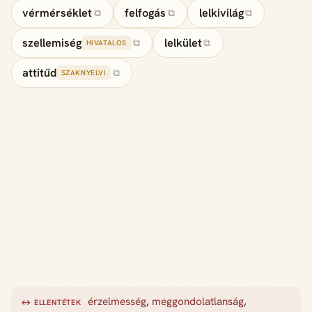
vérmérséklet
felfogás
lelkivilág
⧉
⧉
⧉
szellemiség
lelkület
⧉
⧉
HIVATALOS
attitűd
⧉
SZAKNYELVI
érzelmesség
,
meggondolatlanság
,
↔ ELLENTÉTEK