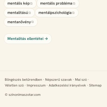
mentális kép
mentális probléma
⧉
⧉
mentalitású
mentálpszichológia
⧉
⧉
mentanövény
⧉
Mentalitás ellentétei →
Böngészés betűrendben
·
Népszerű szavak
·
Mai szó
·
Véletlen szó
·
Impresszum
·
Adatkezelési irányelvek
·
Sitemap
© szinonimaszotar.com