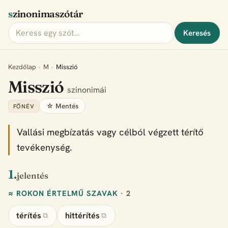
szinonimaszótár
Keresés
Kezdőlap
›
M
›
Misszió
Misszió
szinonimái
☆ Mentés
FŐNÉV
Vallási megbízatás vagy célból végzett térítő
tevékenység.
1.
jelentés
≈ ROKON ÉRTELMŰ SZAVAK
· 2
térítés
hittérítés
⧉
⧉