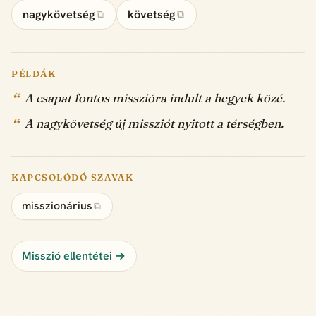
nagykövetség
követség
⧉
⧉
PÉLDÁK
A csapat fontos misszióra indult a hegyek közé.
A nagykövetség új missziót nyitott a térségben.
KAPCSOLÓDÓ SZAVAK
misszionárius
⧉
Misszió ellentétei →