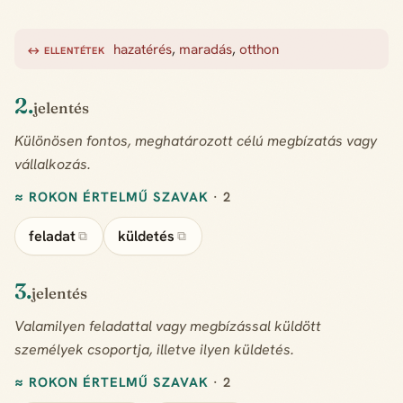
hazatérés
,
maradás
,
otthon
↔ ELLENTÉTEK
2.
jelentés
Különösen fontos, meghatározott célú megbízatás vagy
vállalkozás.
≈ ROKON ÉRTELMŰ SZAVAK
· 2
feladat
küldetés
⧉
⧉
3.
jelentés
Valamilyen feladattal vagy megbízással küldött
személyek csoportja, illetve ilyen küldetés.
≈ ROKON ÉRTELMŰ SZAVAK
· 2