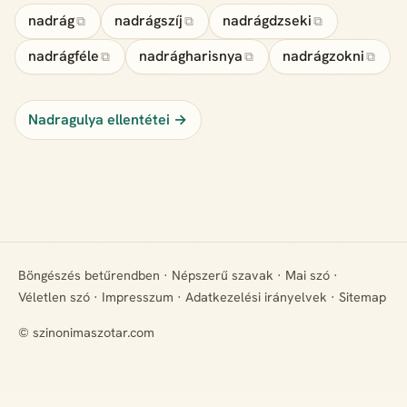
nadrág
nadrágszíj
nadrágdzseki
⧉
⧉
⧉
nadrágféle
nadrágharisnya
nadrágzokni
⧉
⧉
⧉
Nadragulya ellentétei →
Böngészés betűrendben
·
Népszerű szavak
·
Mai szó
·
Véletlen szó
·
Impresszum
·
Adatkezelési irányelvek
·
Sitemap
© szinonimaszotar.com