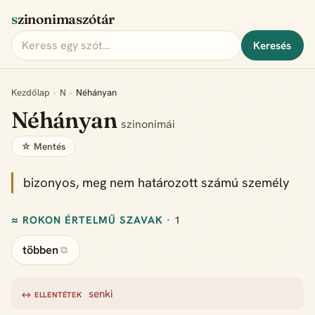
szinonimaszótár
Keresés
Kezdőlap
›
N
›
Néhányan
Néhányan
szinonimái
☆ Mentés
bizonyos, meg nem határozott számú személy
≈ ROKON ÉRTELMŰ SZAVAK
· 1
többen
⧉
senki
↔ ELLENTÉTEK