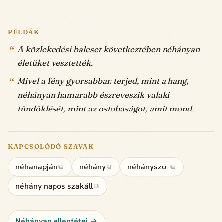
PÉLDÁK
A közlekedési baleset következtében néhányan
életüket vesztették.
Mivel a fény gyorsabban terjed, mint a hang,
néhányan hamarabb észreveszik valaki
tündöklését, mint az ostobaságot, amit mond.
KAPCSOLÓDÓ SZAVAK
néhanapján
néhány
néhányszor
⧉
⧉
⧉
néhány napos szakáll
⧉
Néhányan ellentétei →