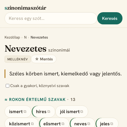
szinonimaszótár
Keresés
Kezdőlap
›
N
›
Nevezetes
Nevezetes
szinonimái
☆ Mentés
MELLÉKNÉV
Széles körben ismert, kiemelkedő vagy jelentős.
Csak a gyakori, köznyelvi szavak
≈ ROKON ÉRTELMŰ SZAVAK
· 13
ismert
híres
jól ismert
⧉
⧉
⧉
közismert
elismert
neves
jeles
⧉
⧉
⧉
⧉