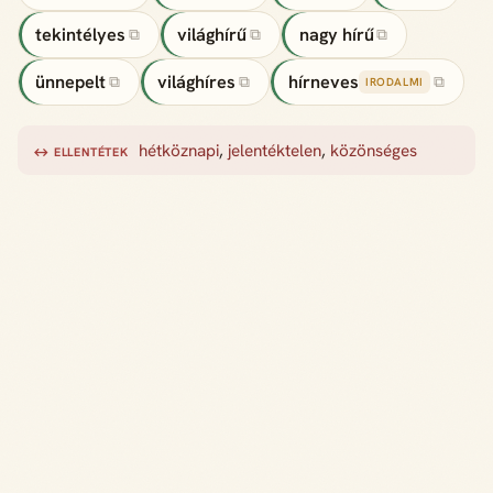
tekintélyes
világhírű
nagy hírű
⧉
⧉
⧉
ünnepelt
világhíres
hírneves
⧉
⧉
⧉
IRODALMI
hétköznapi
,
jelentéktelen
,
közönséges
↔ ELLENTÉTEK