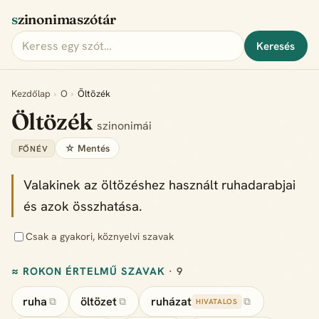
szinonimaszótár
Keresés
Kezdőlap
›
O
›
Öltözék
Öltözék
szinonimái
☆ Mentés
FŐNÉV
Valakinek az öltözéshez használt ruhadarabjai
és azok összhatása.
Csak a gyakori, köznyelvi szavak
≈ ROKON ÉRTELMŰ SZAVAK
· 9
ruha
öltözet
ruházat
⧉
⧉
⧉
HIVATALOS