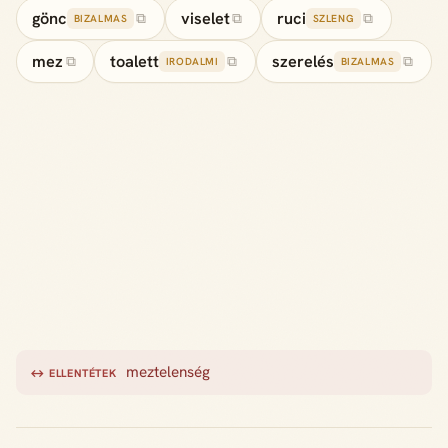
gönc
viselet
ruci
⧉
⧉
⧉
BIZALMAS
SZLENG
mez
toalett
szerelés
⧉
⧉
⧉
IRODALMI
BIZALMAS
meztelenség
↔ ELLENTÉTEK