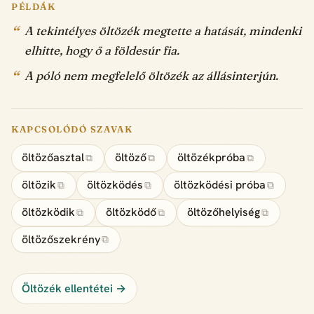
PÉLDÁK
A tekintélyes öltözék megtette a hatását, mindenki
elhitte, hogy ő a földesúr fia.
A póló nem megfelelő öltözék az állásinterjún.
KAPCSOLÓDÓ SZAVAK
öltözőasztal
öltöző
öltözékpróba
⧉
⧉
⧉
öltözik
öltözködés
öltözködési próba
⧉
⧉
⧉
öltözködik
öltözködő
öltözőhelyiség
⧉
⧉
⧉
öltözőszekrény
⧉
Öltözék ellentétei →