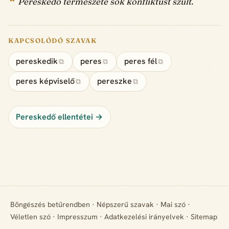
Pereskedő természete sok konfliktust szült.
KAPCSOLÓDÓ SZAVAK
pereskedik
peres
peres fél
⧉
⧉
⧉
peres képviselő
pereszke
⧉
⧉
Pereskedő ellentétei →
Böngészés betűrendben
·
Népszerű szavak
·
Mai szó
·
Véletlen szó
·
Impresszum
·
Adatkezelési irányelvek
·
Sitemap