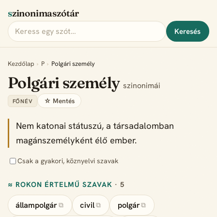
szinonimaszótár
Keresés
Kezdőlap
›
P
›
Polgári személy
Polgári személy
szinonimái
☆ Mentés
FŐNÉV
Nem katonai státuszú, a társadalomban
magánszemélyként élő ember.
Csak a gyakori, köznyelvi szavak
≈ ROKON ÉRTELMŰ SZAVAK
· 5
állampolgár
civil
polgár
⧉
⧉
⧉