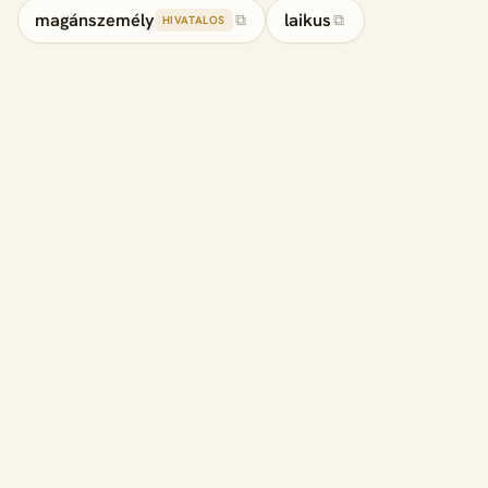
magánszemély
laikus
⧉
⧉
HIVATALOS