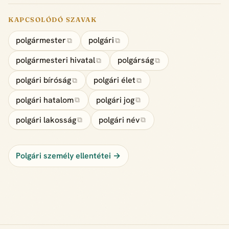
KAPCSOLÓDÓ SZAVAK
polgármester
polgári
⧉
⧉
polgármesteri hivatal
polgárság
⧉
⧉
polgári bíróság
polgári élet
⧉
⧉
polgári hatalom
polgári jog
⧉
⧉
polgári lakosság
polgári név
⧉
⧉
Polgári személy ellentétei →