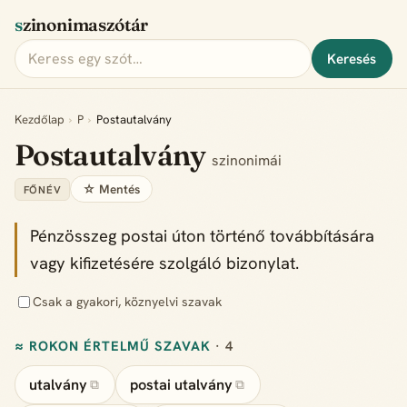
szinonimaszótár
Keresés
Kezdőlap
›
P
›
Postautalvány
Postautalvány
szinonimái
☆ Mentés
FŐNÉV
Pénzösszeg postai úton történő továbbítására
vagy kifizetésére szolgáló bizonylat.
Csak a gyakori, köznyelvi szavak
≈ ROKON ÉRTELMŰ SZAVAK
· 4
utalvány
postai utalvány
⧉
⧉