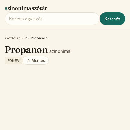
szinonimaszótár
Keresés
Kezdőlap
›
P
›
Propanon
Propanon
szinonimái
☆ Mentés
FŐNÉV