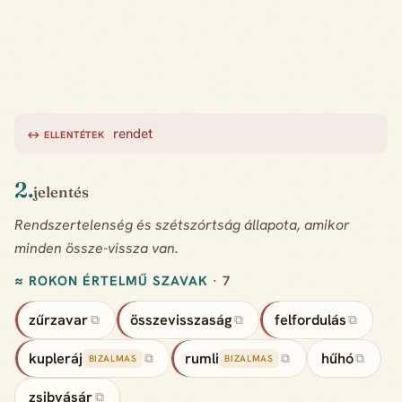
rendet
↔ ELLENTÉTEK
2.
jelentés
Rendszertelenség és szétszórtság állapota, amikor
minden össze-vissza van.
≈ ROKON ÉRTELMŰ SZAVAK
· 7
zűrzavar
összevisszaság
felfordulás
⧉
⧉
⧉
kupleráj
rumli
hűhó
⧉
⧉
⧉
BIZALMAS
BIZALMAS
zsibvásár
⧉