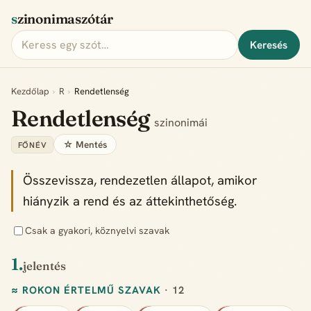
szinonimaszótár
Keresés
Kezdőlap
›
R
›
Rendetlenség
Rendetlenség
szinonimái
☆ Mentés
FŐNÉV
Összevissza, rendezetlen állapot, amikor
hiányzik a rend és az áttekinthetőség.
Csak a gyakori, köznyelvi szavak
1.
jelentés
≈ ROKON ÉRTELMŰ SZAVAK
· 12