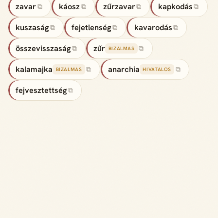
zavar
káosz
zűrzavar
kapkodás
⧉
⧉
⧉
⧉
kuszaság
fejetlenség
kavarodás
⧉
⧉
⧉
összevisszaság
zűr
⧉
⧉
BIZALMAS
kalamajka
anarchia
⧉
⧉
BIZALMAS
HIVATALOS
fejvesztettség
⧉