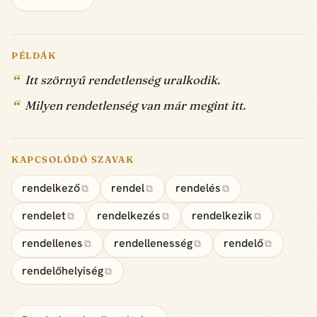
PÉLDÁK
Itt szörnyű rendetlenség uralkodik.
Milyen rendetlenség van már megint itt.
KAPCSOLÓDÓ SZAVAK
rendelkező
rendel
rendelés
⧉
⧉
⧉
rendelet
rendelkezés
rendelkezik
⧉
⧉
⧉
rendellenes
rendellenesség
rendelő
⧉
⧉
⧉
rendelőhelyiség
⧉