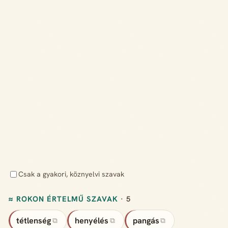
Csak a gyakori, köznyelvi szavak
≈ ROKON ÉRTELMŰ SZAVAK
· 5
tétlenség
henyélés
pangás
⧉
⧉
⧉