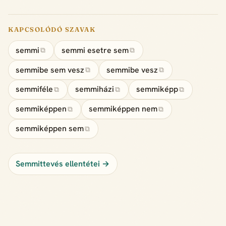
KAPCSOLÓDÓ SZAVAK
semmi
semmi esetre sem
⧉
⧉
semmibe sem vesz
semmibe vesz
⧉
⧉
semmiféle
semmiházi
semmiképp
⧉
⧉
⧉
semmiképpen
semmiképpen nem
⧉
⧉
semmiképpen sem
⧉
Semmittevés ellentétei →