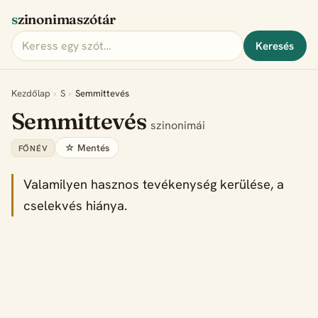
szinonimaszótár
Keresés
Kezdőlap
›
S
›
Semmittevés
Semmittevés
szinonimái
☆ Mentés
FŐNÉV
Valamilyen hasznos tevékenység kerülése, a
cselekvés hiánya.