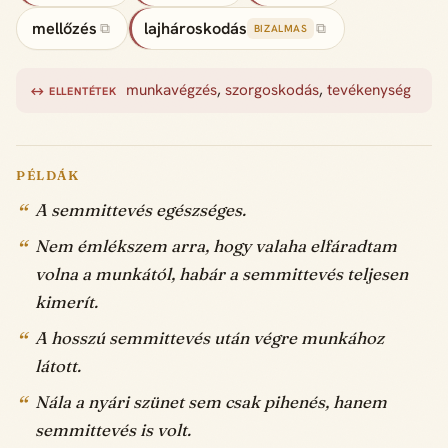
mellőzés
lajhároskodás
⧉
⧉
BIZALMAS
munkavégzés
,
szorgoskodás
,
tevékenység
↔ ELLENTÉTEK
PÉLDÁK
A semmittevés egészséges.
Nem émlékszem arra, hogy valaha elfáradtam
volna a munkától, habár a semmittevés teljesen
kimerít.
A hosszú semmittevés után végre munkához
látott.
Nála a nyári szünet sem csak pihenés, hanem
semmittevés is volt.