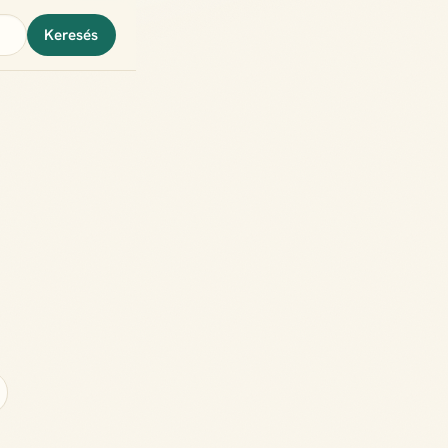
Keresés