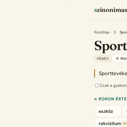
szinonima
Kezdőlap
›
S
›
Spor
Spor
☆ Men
FŐNÉV
Sporttevéke
Csak a gyakori
≈ ROKON ÉRT
eszköz
rekvizitum
HI