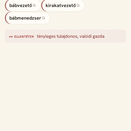
bábvezető
kirakatvezető
⧉
⧉
bábmenedzser
⧉
tényleges tulajdonos
,
valódi gazda
↔ ELLENTÉTEK