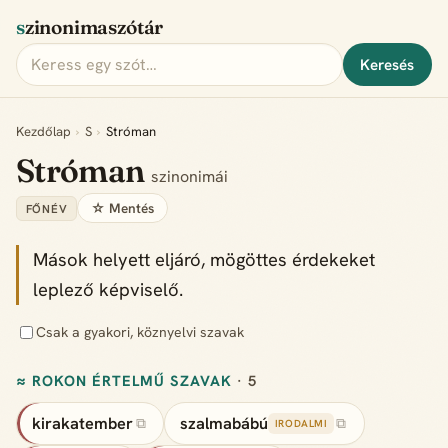
szinonimaszótár
Keresés
Kezdőlap
›
S
›
Stróman
Stróman
szinonimái
☆ Mentés
FŐNÉV
Mások helyett eljáró, mögöttes érdekeket
leplező képviselő.
Csak a gyakori, köznyelvi szavak
≈ ROKON ÉRTELMŰ SZAVAK
· 5
kirakatember
szalmabábú
⧉
⧉
IRODALMI