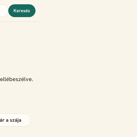
Keresés
ellébeszélve.
jár a szája