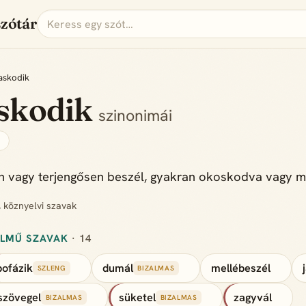
szótár
askodik
askodik
szinonimái
s
n vagy terjengősen beszél, gyakran okoskodva vagy m
, köznyelvi szavak
ELMŰ SZAVAK
· 14
pofázik
dumál
mellébeszél
SZLENG
BIZALMAS
szövegel
süketel
zagyvál
BIZALMAS
BIZALMAS