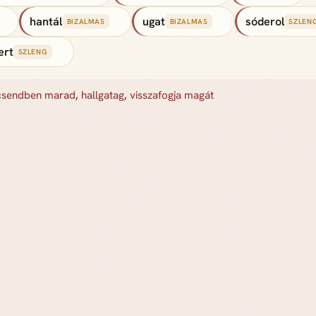
hantál
ugat
sóderol
BIZALMAS
BIZALMAS
SZLEN
ert
SZLENG
csendben marad
,
hallgatag
,
visszafogja magát