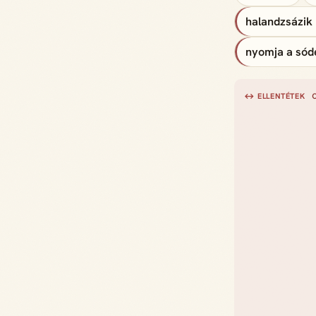
halandzsázik
nyomja a sód
↔ ELLENTÉTEK