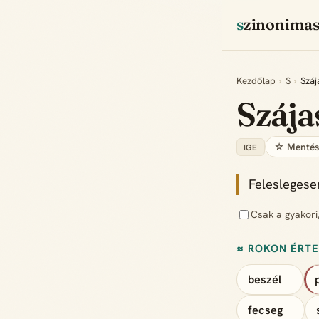
szinonima
Kezdőlap
›
S
›
Száj
Száj
☆ Menté
IGE
Feleslegese
Csak a gyakori
≈ ROKON ÉRT
beszél
fecseg