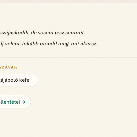
 szájaskodik, de sosem tesz semmit.
dj velem, inkább mondd meg, mit akarsz.
SZAVAK
zájápoló kefe
ellentétei →