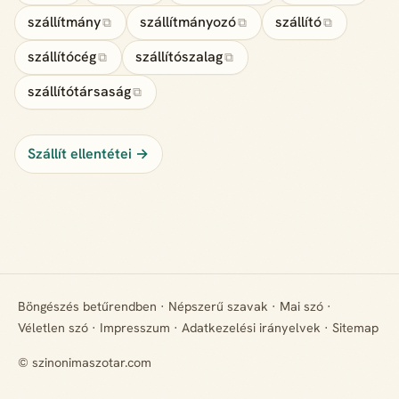
szállítmány
szállítmányozó
szállító
⧉
⧉
⧉
szállítócég
szállítószalag
⧉
⧉
szállítótársaság
⧉
Szállít ellentétei →
Böngészés betűrendben
·
Népszerű szavak
·
Mai szó
·
Véletlen szó
·
Impresszum
·
Adatkezelési irányelvek
·
Sitemap
© szinonimaszotar.com