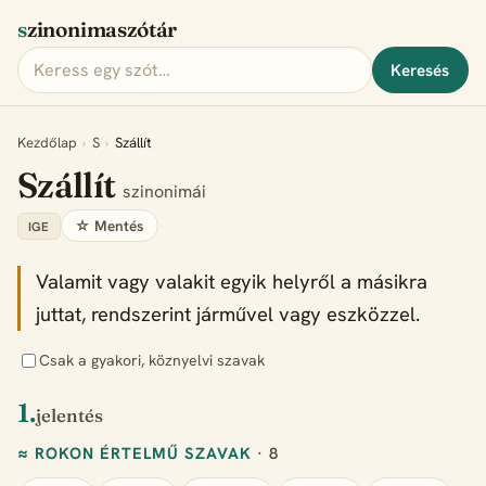
szinonimaszótár
Keresés
Kezdőlap
›
S
›
Szállít
Szállít
szinonimái
☆ Mentés
IGE
Valamit vagy valakit egyik helyről a másikra
juttat, rendszerint járművel vagy eszközzel.
Csak a gyakori, köznyelvi szavak
1.
jelentés
≈ ROKON ÉRTELMŰ SZAVAK
· 8