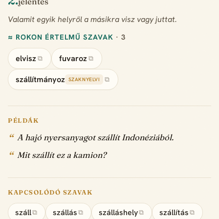
2.
jelentés
Valamit egyik helyről a másikra visz vagy juttat.
≈ ROKON ÉRTELMŰ SZAVAK
· 3
elvisz
fuvaroz
⧉
⧉
szállítmányoz
⧉
SZAKNYELVI
PÉLDÁK
A hajó nyersanyagot szállít Indonéziából.
Mit szállít ez a kamion?
KAPCSOLÓDÓ SZAVAK
száll
szállás
szálláshely
szállítás
⧉
⧉
⧉
⧉