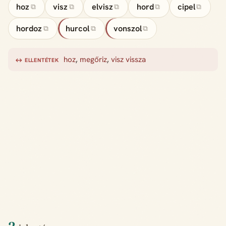
hoz
visz
elvisz
hord
cipel
⧉
⧉
⧉
⧉
⧉
hordoz
hurcol
vonszol
⧉
⧉
⧉
hoz
,
megőriz
,
visz vissza
↔ ELLENTÉTEK