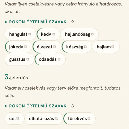
Valamilyen cselekvésre vagy célra irányuló elhatározás,
akarat.
≈ ROKON ÉRTELMŰ SZAVAK
· 9
hangulat
kedv
hajlandóság
⧉
⧉
⧉
jókedv
élvezet
készség
hajlam
⧉
⧉
⧉
⧉
gusztus
odaadás
⧉
⧉
3.
jelentés
Valamely cselekvés vagy terv előre megfontolt, tudatos
célja.
≈ ROKON ÉRTELMŰ SZAVAK
· 3
cél
elhatározás
törekvés
⧉
⧉
⧉