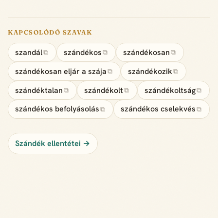
KAPCSOLÓDÓ SZAVAK
szandál
szándékos
szándékosan
⧉
⧉
⧉
szándékosan eljár a szája
szándékozik
⧉
⧉
szándéktalan
szándékolt
szándékoltság
⧉
⧉
⧉
szándékos befolyásolás
szándékos cselekvés
⧉
⧉
Szándék ellentétei →