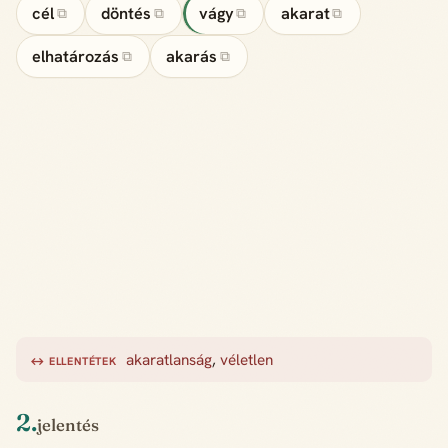
cél
döntés
vágy
akarat
⧉
⧉
⧉
⧉
elhatározás
akarás
⧉
⧉
akaratlanság
,
véletlen
↔ ELLENTÉTEK
2.
jelentés