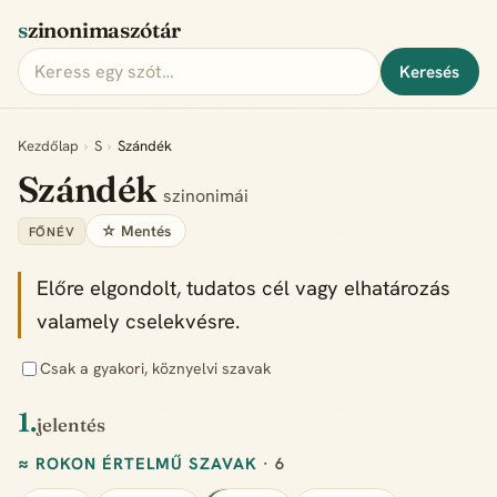
szinonimaszótár
Keresés
Kezdőlap
›
S
›
Szándék
Szándék
szinonimái
☆ Mentés
FŐNÉV
Előre elgondolt, tudatos cél vagy elhatározás
valamely cselekvésre.
Csak a gyakori, köznyelvi szavak
1.
jelentés
≈ ROKON ÉRTELMŰ SZAVAK
· 6