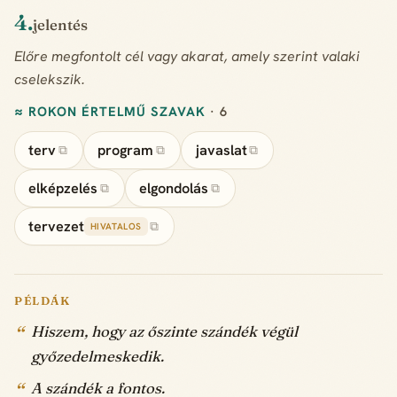
4.
jelentés
Előre megfontolt cél vagy akarat, amely szerint valaki
cselekszik.
≈ ROKON ÉRTELMŰ SZAVAK
· 6
terv
program
javaslat
⧉
⧉
⧉
elképzelés
elgondolás
⧉
⧉
tervezet
⧉
HIVATALOS
PÉLDÁK
Hiszem, hogy az őszinte szándék végül
győzedelmeskedik.
A szándék a fontos.