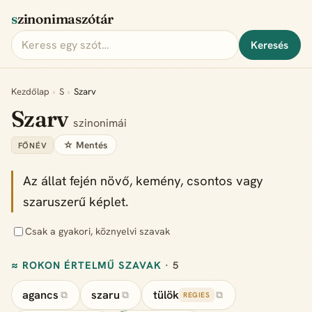
szinonimaszótár
Keresés
Kezdőlap
›
S
›
Szarv
Szarv
szinonimái
☆ Mentés
FŐNÉV
Az állat fején növő, kemény, csontos vagy
szaruszerű képlet.
Csak a gyakori, köznyelvi szavak
≈ ROKON ÉRTELMŰ SZAVAK
· 5
agancs
szaru
tülök
⧉
⧉
⧉
REGIES