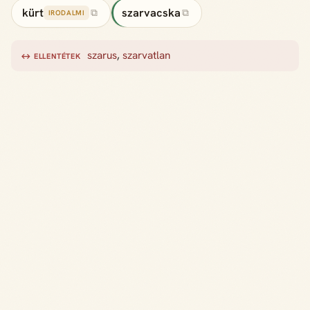
kürt
szarvacska
⧉
⧉
IRODALMI
szarus
,
szarvatlan
↔ ELLENTÉTEK