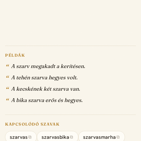
PÉLDÁK
A szarv megakadt a kerítésen.
A tehén szarva hegyes volt.
A kecskének két szarva van.
A bika szarva erős és hegyes.
KAPCSOLÓDÓ SZAVAK
szarvas
szarvasbika
szarvasmarha
⧉
⧉
⧉