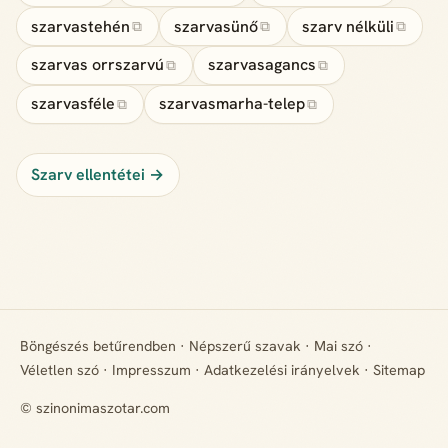
szarvastehén
szarvasünő
szarv nélküli
⧉
⧉
⧉
szarvas orrszarvú
szarvasagancs
⧉
⧉
szarvasféle
szarvasmarha-telep
⧉
⧉
Szarv ellentétei →
Böngészés betűrendben
·
Népszerű szavak
·
Mai szó
·
Véletlen szó
·
Impresszum
·
Adatkezelési irányelvek
·
Sitemap
© szinonimaszotar.com