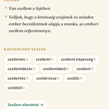
Van szellem a fejében.
Valljuk, hogy a közösség erejének és minden
ember becsületének alapja a munka, az emberi
szellem teljesítménye.
KAPCSOLÓDÓ SZAVAK
szellemes
szellemi
szellemi képesség
⧉
⧉
⧉
szellemidézés
szellemidéző
szellent
⧉
⧉
⧉
szellentés
szellőrózsa
szellős
⧉
⧉
⧉
szellőző
⧉
Szellem ellentétei →