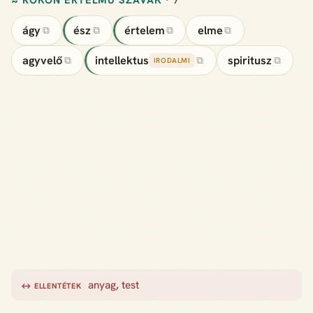
ágy
ész
értelem
elme
⧉
⧉
⧉
⧉
agyvelő
intellektus
spiritusz
⧉
⧉
⧉
IRODALMI
anyag
,
test
↔ ELLENTÉTEK