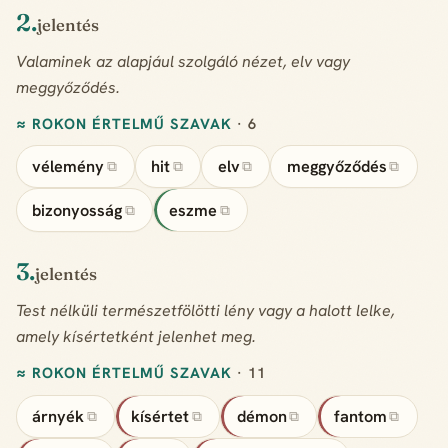
2.
jelentés
Valaminek az alapjául szolgáló nézet, elv vagy
meggyőződés.
≈ ROKON ÉRTELMŰ SZAVAK
· 6
vélemény
hit
elv
meggyőződés
⧉
⧉
⧉
⧉
bizonyosság
eszme
⧉
⧉
3.
jelentés
Test nélküli természetfölötti lény vagy a halott lelke,
amely kísértetként jelenhet meg.
≈ ROKON ÉRTELMŰ SZAVAK
· 11
árnyék
kísértet
démon
fantom
⧉
⧉
⧉
⧉