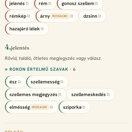
jelenés
rém
gonosz szellem
⧉
⧉
⧉
rémkép
árny
dzsinn
⧉
⧉
⧉
IRODALMI
hazajáró lélek
⧉
4.
jelentés
Rövid, találó, ötletes megjegyzés vagy válasz.
≈ ROKON ÉRTELMŰ SZAVAK
· 6
ész
szellemesség
⧉
⧉
szellemes megjegyzés
szellemeskedés
⧉
⧉
elmésség
sziporka
⧉
⧉
IRODALMI
PÉLDÁK