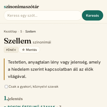
szinonimaszótár
Keresés
Kezdőlap
›
S
›
Szellem
Szellem
szinonimái
☆ Mentés
FŐNÉV
Testetlen, anyagtalan lény vagy jelenség, amely
a hiedelem szerint kapcsolatban áll az élők
világával.
Csak a gyakori, köznyelvi szavak
1.
jelentés
≈ ROKON ÉRTELMŰ SZAVAK
· 7