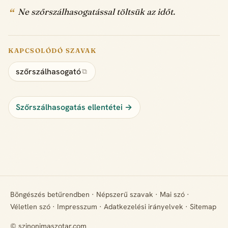
Ne szőrszálhasogatással töltsük az időt.
KAPCSOLÓDÓ SZAVAK
szőrszálhasogató
⧉
Szőrszálhasogatás ellentétei →
Böngészés betűrendben
·
Népszerű szavak
·
Mai szó
·
Véletlen szó
·
Impresszum
·
Adatkezelési irányelvek
·
Sitemap
© szinonimaszotar.com