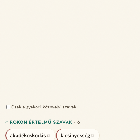
Csak a gyakori, köznyelvi szavak
≈ ROKON ÉRTELMŰ SZAVAK
· 6
akadékoskodás
kicsinyesség
⧉
⧉