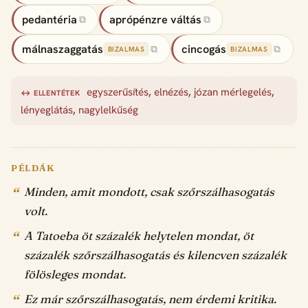
pedantéria
aprópénzre váltás
⧉
⧉
málnaszaggatás
cincogás
⧉
⧉
BIZALMAS
BIZALMAS
egyszerűsítés
,
elnézés
,
józan mérlegelés
,
↔ ELLENTÉTEK
lényeglátás
,
nagylelkűség
PÉLDÁK
Minden, amit mondott, csak szőrszálhasogatás
volt.
A Tatoeba öt százalék helytelen mondat, öt
százalék szőrszálhasogatás és kilencven százalék
fölösleges mondat.
Ez már szőrszálhasogatás, nem érdemi kritika.