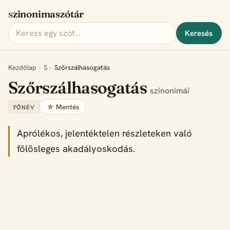
szinonimaszótár
Keresés
Kezdőlap
›
S
›
Szőrszálhasogatás
Szőrszálhasogatás
szinonimái
☆ Mentés
FŐNÉV
Aprólékos, jelentéktelen részleteken való
fölösleges akadályoskodás.