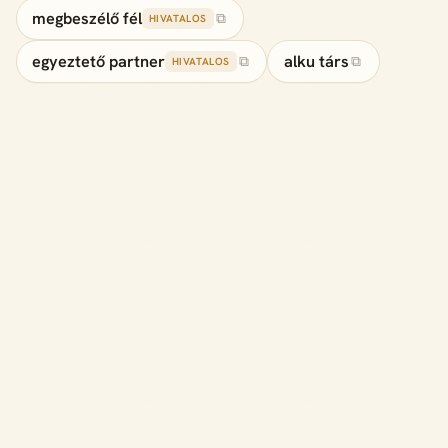
megbeszélő fél
⧉
HIVATALOS
egyeztető partner
alku társ
⧉
⧉
HIVATALOS