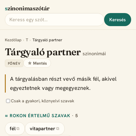
szinonimaszótár
Keresés
Kezdőlap
›
T
›
Tárgyaló partner
Tárgyaló partner
szinonimái
☆ Mentés
FŐNÉV
A tárgyalásban részt vevő másik fél, akivel
egyeztetnek vagy megegyeznek.
Csak a gyakori, köznyelvi szavak
≈ ROKON ÉRTELMŰ SZAVAK
· 5
fél
vitapartner
⧉
⧉