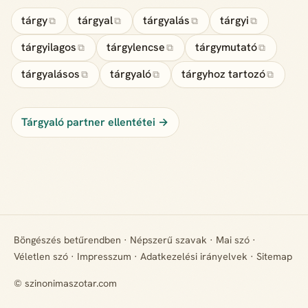
tárgy
tárgyal
tárgyalás
tárgyi
⧉
⧉
⧉
⧉
tárgyilagos
tárgylencse
tárgymutató
⧉
⧉
⧉
tárgyalásos
tárgyaló
tárgyhoz tartozó
⧉
⧉
⧉
Tárgyaló partner ellentétei →
Böngészés betűrendben
·
Népszerű szavak
·
Mai szó
·
Véletlen szó
·
Impresszum
·
Adatkezelési irányelvek
·
Sitemap
© szinonimaszotar.com