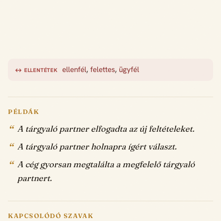
ellenfél
,
felettes
,
ügyfél
↔ ELLENTÉTEK
PÉLDÁK
A tárgyaló partner elfogadta az új feltételeket.
A tárgyaló partner holnapra ígért választ.
A cég gyorsan megtalálta a megfelelő tárgyaló
partnert.
KAPCSOLÓDÓ SZAVAK