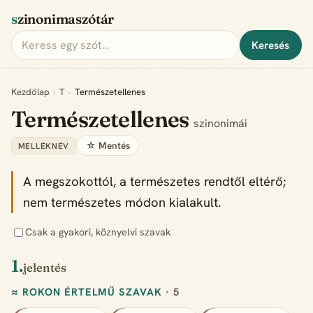
szinonimaszótár
Keresés
Kezdőlap
›
T
›
Természetellenes
Természetellenes
szinonimái
☆ Mentés
MELLÉKNÉV
A megszokottól, a természetes rendtől eltérő;
nem természetes módon kialakult.
Csak a gyakori, köznyelvi szavak
1.
jelentés
≈ ROKON ÉRTELMŰ SZAVAK
· 5