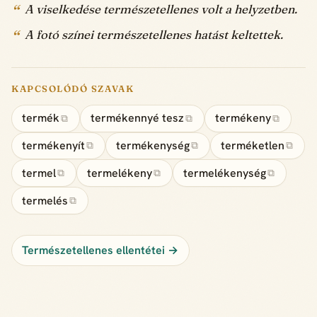
A viselkedése természetellenes volt a helyzetben.
A fotó színei természetellenes hatást keltettek.
KAPCSOLÓDÓ SZAVAK
termék
termékennyé tesz
termékeny
⧉
⧉
⧉
termékenyít
termékenység
terméketlen
⧉
⧉
⧉
termel
termelékeny
termelékenység
⧉
⧉
⧉
termelés
⧉
Természetellenes ellentétei →