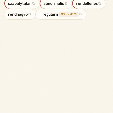
szabálytalan
abnormális
rendellenes
⧉
⧉
⧉
rendhagyó
irreguláris
⧉
⧉
SZAKNYELVI