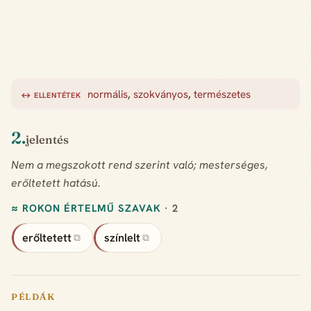
normális
,
szokványos
,
természetes
↔ ELLENTÉTEK
2.
jelentés
Nem a megszokott rend szerint való; mesterséges,
erőltetett hatású.
≈ ROKON ÉRTELMŰ SZAVAK
· 2
erőltetett
színlelt
⧉
⧉
PÉLDÁK