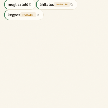
megtisztelő
áhítatos
⧉
⧉
IRODALMI
kegyes
⧉
IRODALMI