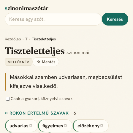
szinonimaszótár
Keresés
Kezdőlap
›
T
›
Tiszteletteljes
Tiszteletteljes
szinonimái
☆ Mentés
MELLÉKNÉV
Másokkal szemben udvariasan, megbecsülést
kifejezve viselkedő.
Csak a gyakori, köznyelvi szavak
≈ ROKON ÉRTELMŰ SZAVAK
· 6
udvarias
figyelmes
előzékeny
⧉
⧉
⧉