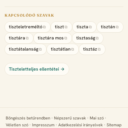
KAPCSOLÓDÓ SZAVAK
tiszteletreméltó
tiszt
tiszta
tisztán
⧉
⧉
⧉
⧉
tisztára
tisztára mos
tisztaság
⧉
⧉
⧉
tisztátalanság
tisztátlan
tisztáz
⧉
⧉
⧉
Tiszteletteljes ellentétei →
Böngészés betűrendben
·
Népszerű szavak
·
Mai szó
·
Véletlen szó
·
Impresszum
·
Adatkezelési irányelvek
·
Sitemap