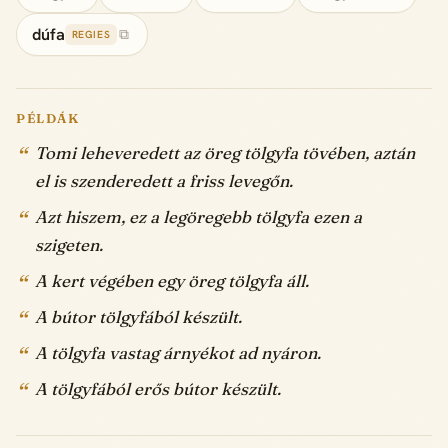
dúfa
⧉
REGIES
PÉLDÁK
Tomi leheveredett az öreg tölgyfa tövében, aztán
el is szenderedett a friss levegőn.
Azt hiszem, ez a legöregebb tölgyfa ezen a
szigeten.
A kert végében egy öreg tölgyfa áll.
A bútor tölgyfából készült.
A tölgyfa vastag árnyékot ad nyáron.
A tölgyfából erős bútor készült.