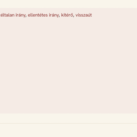
céltalan irány
,
ellentétes irány
,
kitérő
,
visszaút