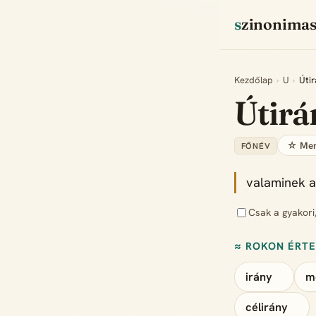
szinonima
Kezdőlap
›
U
›
Úti
Útir
☆ Men
FŐNÉV
valaminek a
Csak a gyakori
≈ ROKON ÉRT
irány
m
célirány