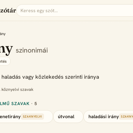
szótár
rány
ány
szinonimái
tés
 haladás vagy közlekedés szerinti iránya
, köznyelvi szavak
ELMŰ SZAVAK
· 5
enetirány
útvonal
haladási irány
SZAKNYELVI
SZAKNY