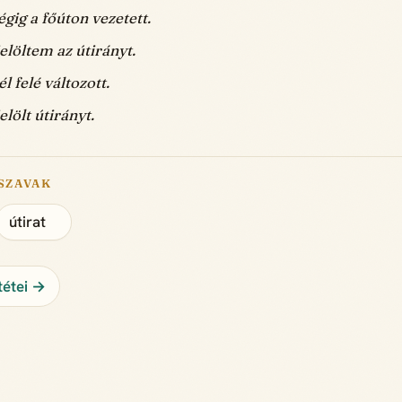
égig a főúton vezetett.
elöltem az útirányt.
l felé változott.
elölt útirányt.
SZAVAK
útirat
tétei →