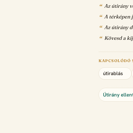
Az útirány v
A térképen j
Az útirány dé
Kövesd a kij
KAPCSOLÓDÓ 
útirablás
Útirány ellen