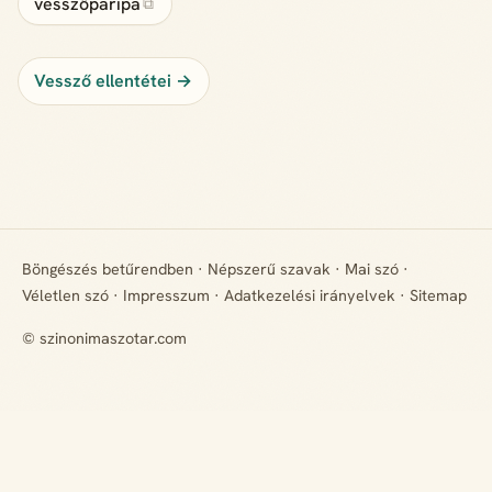
vesszőparipa
⧉
Vessző ellentétei →
Böngészés betűrendben
·
Népszerű szavak
·
Mai szó
·
Véletlen szó
·
Impresszum
·
Adatkezelési irányelvek
·
Sitemap
© szinonimaszotar.com
+ Hiányzik egy rokon értelmű szó? Javasold