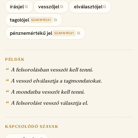
írásjel
vesszőjel
elválasztójel
⧉
⧉
⧉
tagolójel
⧉
SZAKNYELVI
pénznemértékű jel
⧉
SZAKNYELVI
PÉLDÁK
A felsorolásban vesszőt kell tenni.
A vessző elválasztja a tagmondatokat.
A mondatba vesszőt kell tenni.
A felsorolást vessző választja el.
KAPCSOLÓDÓ SZAVAK