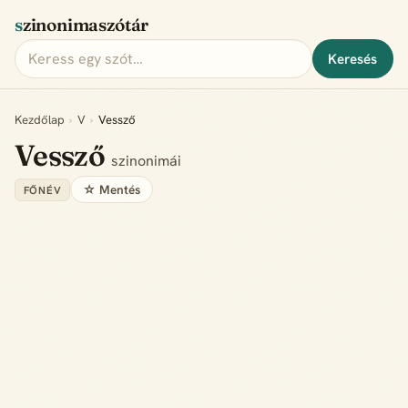
szinonimaszótár
Keresés
Kezdőlap
›
V
›
Vessző
Vessző
szinonimái
☆ Mentés
FŐNÉV