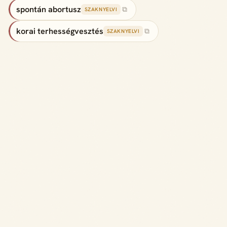
spontán abortusz
⧉
SZAKNYELVI
korai terhességvesztés
⧉
SZAKNYELVI