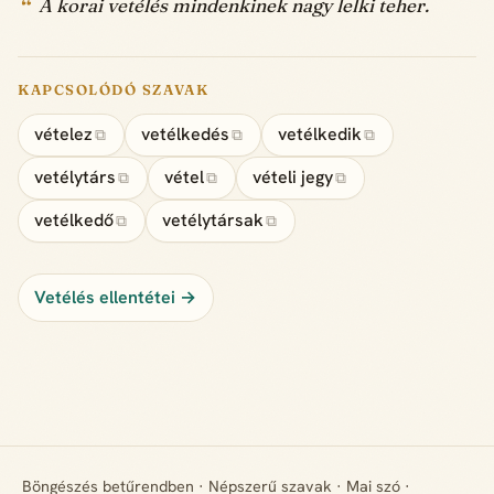
A korai vetélés mindenkinek nagy lelki teher.
KAPCSOLÓDÓ SZAVAK
vételez
vetélkedés
vetélkedik
⧉
⧉
⧉
vetélytárs
vétel
vételi jegy
⧉
⧉
⧉
vetélkedő
vetélytársak
⧉
⧉
Vetélés ellentétei →
Böngészés betűrendben
·
Népszerű szavak
·
Mai szó
·