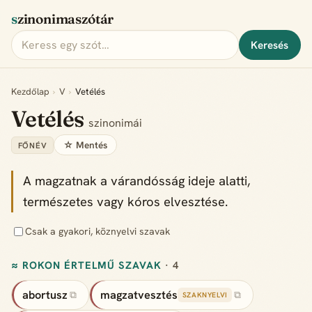
szinonimaszótár
Keresés
Kezdőlap
›
V
›
Vetélés
Vetélés
szinonimái
☆ Mentés
FŐNÉV
A magzatnak a várandósság ideje alatti,
természetes vagy kóros elvesztése.
Csak a gyakori, köznyelvi szavak
≈ ROKON ÉRTELMŰ SZAVAK
· 4
abortusz
magzatvesztés
⧉
⧉
SZAKNYELVI