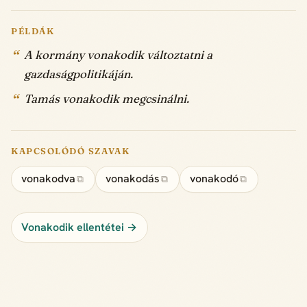
PÉLDÁK
A kormány vonakodik változtatni a
gazdaságpolitikáján.
Tamás vonakodik megcsinálni.
KAPCSOLÓDÓ SZAVAK
vonakodva
vonakodás
vonakodó
⧉
⧉
⧉
Vonakodik ellentétei →