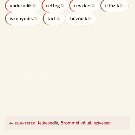
undorodik
retteg
reszket
irtózik
⧉
⧉
⧉
⧉
iszonyodik
tart
húzódik
⧉
⧉
⧉
lelkesedik
,
örömmel vállal
,
szívesen
↔ ELLENTÉTEK