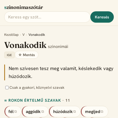
szinonimaszótár
Keresés
Kezdőlap
›
V
›
Vonakodik
Vonakodik
szinonimái
☆ Mentés
IGE
Nem szívesen tesz meg valamit, késlekedik vagy
húzódozik.
Csak a gyakori, köznyelvi szavak
≈ ROKON ÉRTELMŰ SZAVAK
· 11
fél
aggódik
húzódozik
megijed
⧉
⧉
⧉
⧉