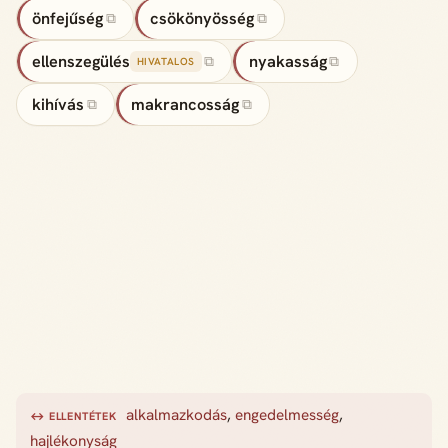
önfejűség
csökönyösség
⧉
⧉
ellenszegülés
nyakasság
⧉
⧉
HIVATALOS
kihívás
makrancosság
⧉
⧉
alkalmazkodás
,
engedelmesség
,
↔ ELLENTÉTEK
hajlékonyság