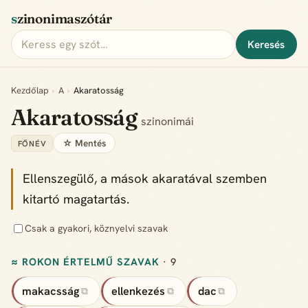
szinonimaszótár
Keresés
Kezdőlap
›
A
›
Akaratosság
Akaratosság
szinonimái
☆ Mentés
FŐNÉV
Ellenszegülő, a mások akaratával szemben
kitartó magatartás.
Csak a gyakori, köznyelvi szavak
≈ ROKON ÉRTELMŰ SZAVAK
· 9
makacsság
ellenkezés
dac
⧉
⧉
⧉