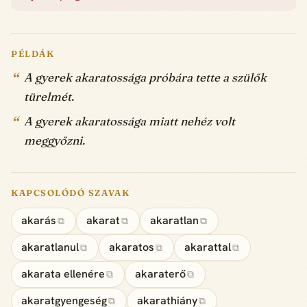
PÉLDÁK
A gyerek akaratossága próbára tette a szülők
türelmét.
A gyerek akaratossága miatt nehéz volt
meggyőzni.
KAPCSOLÓDÓ SZAVAK
akarás
akarat
akaratlan
⧉
⧉
⧉
akaratlanul
akaratos
akarattal
⧉
⧉
⧉
akarata ellenére
akaraterő
⧉
⧉
akaratgyengeség
akarathiány
⧉
⧉