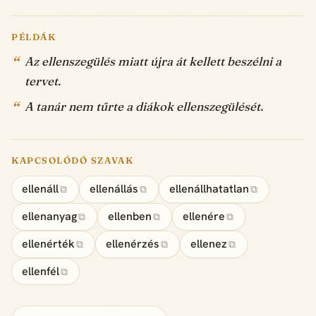
PÉLDÁK
Az ellenszegülés miatt újra át kellett beszélni a
tervet.
A tanár nem tűrte a diákok ellenszegülését.
KAPCSOLÓDÓ SZAVAK
ellenáll
ellenállás
ellenállhatatlan
⧉
⧉
⧉
ellenanyag
ellenben
ellenére
⧉
⧉
⧉
ellenérték
ellenérzés
ellenez
⧉
⧉
⧉
ellenfél
⧉