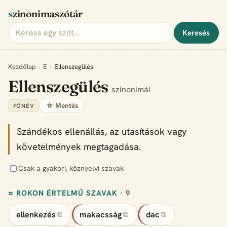
szinonimaszótár
Keresés
Kezdőlap
›
E
›
Ellenszegülés
Ellenszegülés
szinonimái
☆ Mentés
FŐNÉV
Szándékos ellenállás, az utasítások vagy
követelmények megtagadása.
Csak a gyakori, köznyelvi szavak
≈ ROKON ÉRTELMŰ SZAVAK
· 9
ellenkezés
makacsság
dac
⧉
⧉
⧉