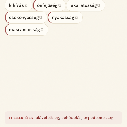
kihívás
önfejűség
akaratosság
⧉
⧉
⧉
csökönyösség
nyakasság
⧉
⧉
makrancosság
⧉
alávetettség
,
behódolás
,
engedelmesség
↔ ELLENTÉTEK