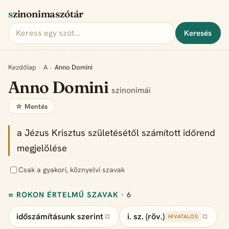
szinonimaszótár
Keresés
Kezdőlap
›
A
›
Anno Domini
Anno Domini
szinonimái
☆ Mentés
a Jézus Krisztus születésétől számított időrend
megjelölése
Csak a gyakori, köznyelvi szavak
≈ ROKON ÉRTELMŰ SZAVAK
· 6
időszámításunk szerint
i. sz. (röv.)
⧉
⧉
HIVATALOS