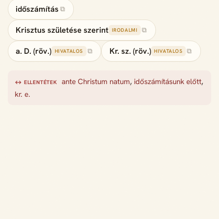
időszámítás
⧉
Krisztus születése szerint
⧉
IRODALMI
a. D. (röv.)
Kr. sz. (röv.)
⧉
⧉
HIVATALOS
HIVATALOS
ante Christum natum
,
időszámításunk előtt
,
↔ ELLENTÉTEK
kr. e.