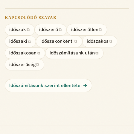
KAPCSOLÓDÓ SZAVAK
időszak
időszerű
időszerűtlen
⧉
⧉
⧉
időszaki
időszakonkénti
időszakos
⧉
⧉
⧉
időszakosan
időszámításunk után
⧉
⧉
időszerűség
⧉
Időszámításunk szerint ellentétei →