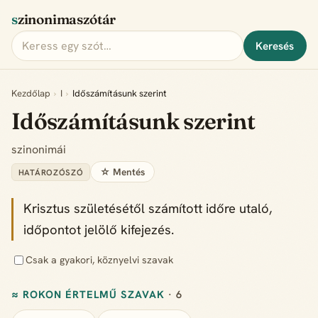
szinonimaszótár
Keresés
Kezdőlap
›
I
›
Időszámításunk szerint
Időszámításunk szerint
szinonimái
☆ Mentés
HATÁROZÓSZÓ
Krisztus születésétől számított időre utaló,
időpontot jelölő kifejezés.
Csak a gyakori, köznyelvi szavak
≈ ROKON ÉRTELMŰ SZAVAK
· 6