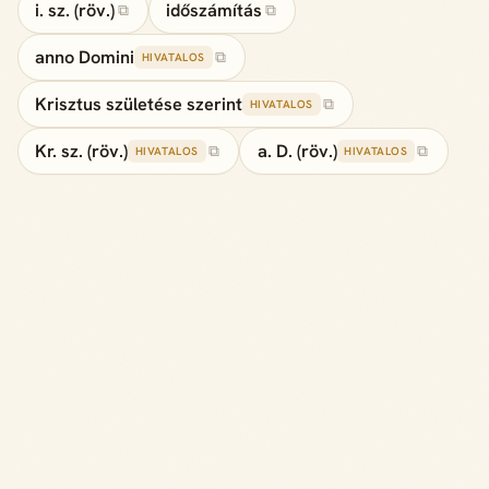
i. sz. (röv.)
időszámítás
⧉
⧉
anno Domini
⧉
HIVATALOS
Krisztus születése szerint
⧉
HIVATALOS
Kr. sz. (röv.)
a. D. (röv.)
⧉
⧉
HIVATALOS
HIVATALOS