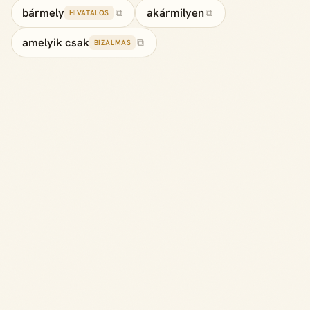
bármely
akármilyen
⧉
⧉
HIVATALOS
amelyik csak
⧉
BIZALMAS