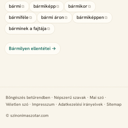
bármi
bármiképp
bármikor
⧉
⧉
⧉
bármiféle
bármi áron
bármiképpen
⧉
⧉
⧉
bárminek a fajtája
⧉
Bármilyen ellentétei →
Böngészés betűrendben
·
Népszerű szavak
·
Mai szó
·
Véletlen szó
·
Impresszum
·
Adatkezelési irányelvek
·
Sitemap
© szinonimaszotar.com