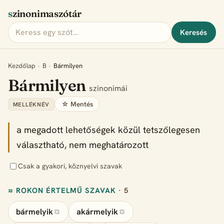
szinonimaszótár
Keresés
Kezdőlap
›
B
›
Bármilyen
Bármilyen
szinonimái
☆ Mentés
MELLÉKNÉV
a megadott lehetőségek közül tetszőlegesen
választható, nem meghatározott
Csak a gyakori, köznyelvi szavak
≈ ROKON ÉRTELMŰ SZAVAK
· 5
bármelyik
akármelyik
⧉
⧉