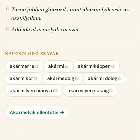
Tarou jobban gitározik, mint akármelyik srác az
osztályában.
Add ide akármelyik ceruzát.
KAPCSOLÓDÓ SZAVAK
akármerre
akármi
akármiképpen
⧉
⧉
⧉
akármikor
akármeddig
akármi dolog
⧉
⧉
⧉
akármilyen hiányzó
akármilyen sokáig
⧉
⧉
Akármelyik ellentétei →