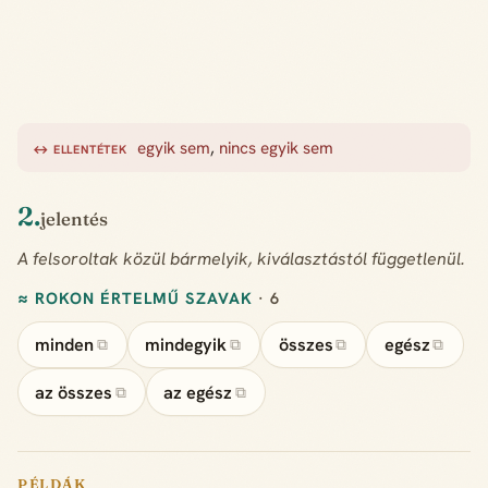
egyik sem
,
nincs egyik sem
↔ ELLENTÉTEK
2.
jelentés
A felsoroltak közül bármelyik, kiválasztástól függetlenül.
≈ ROKON ÉRTELMŰ SZAVAK
· 6
minden
mindegyik
összes
egész
⧉
⧉
⧉
⧉
az összes
az egész
⧉
⧉
PÉLDÁK