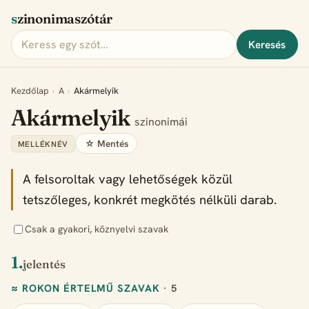
szinonimaszótár
Keresés
Kezdőlap
›
A
›
Akármelyik
Akármelyik
szinonimái
☆ Mentés
MELLÉKNÉV
A felsoroltak vagy lehetőségek közül
tetszőleges, konkrét megkötés nélküli darab.
Csak a gyakori, köznyelvi szavak
1.
jelentés
≈ ROKON ÉRTELMŰ SZAVAK
· 5