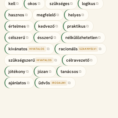
kell
okos
szükséges
logikus
⧉
⧉
⧉
⧉
hasznos
megfelelő
helyes
⧉
⧉
⧉
értelmes
kedvező
praktikus
⧉
⧉
⧉
célszerű
ésszerű
nélkülözhetetlen
⧉
⧉
⧉
kívánatos
racionális
⧉
⧉
HIVATALOS
SZAKNYELVI
szükségszerű
célravezető
⧉
⧉
HIVATALOS
jótékony
józan
tanácsos
⧉
⧉
⧉
ajánlatos
üdvös
⧉
⧉
IRODALMI