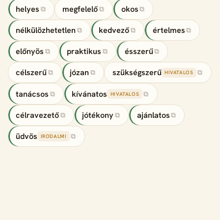
helyes
megfelelő
okos
⧉
⧉
⧉
nélkülözhetetlen
kedvező
értelmes
⧉
⧉
⧉
előnyös
praktikus
ésszerű
⧉
⧉
⧉
célszerű
józan
szükségszerű
⧉
⧉
⧉
HIVATALOS
tanácsos
kívánatos
⧉
⧉
HIVATALOS
célravezető
jótékony
ajánlatos
⧉
⧉
⧉
üdvös
⧉
IRODALMI