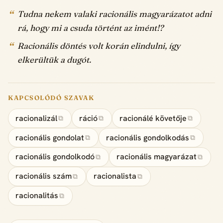
Tudna nekem valaki racionális magyarázatot adni
rá, hogy mi a csuda történt az imént!?
Racionális döntés volt korán elindulni, így
elkerültük a dugót.
KAPCSOLÓDÓ SZAVAK
racionalizál
ráció
racionálé követője
⧉
⧉
⧉
racionális gondolat
racionális gondolkodás
⧉
⧉
racionális gondolkodó
racionális magyarázat
⧉
⧉
racionális szám
racionalista
⧉
⧉
racionalitás
⧉