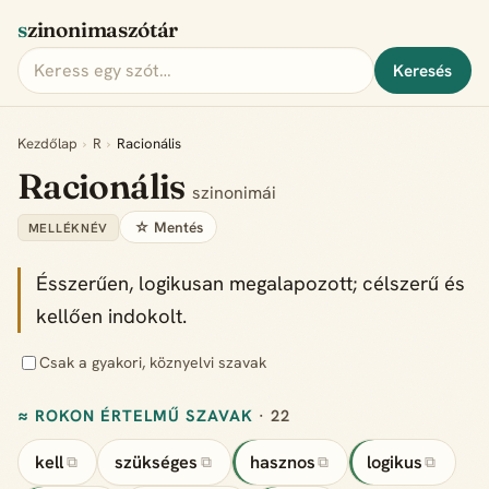
szinonimaszótár
Keresés
Kezdőlap
›
R
›
Racionális
Racionális
szinonimái
☆ Mentés
MELLÉKNÉV
Ésszerűen, logikusan megalapozott; célszerű és
kellően indokolt.
Csak a gyakori, köznyelvi szavak
≈ ROKON ÉRTELMŰ SZAVAK
· 22
kell
szükséges
hasznos
logikus
⧉
⧉
⧉
⧉