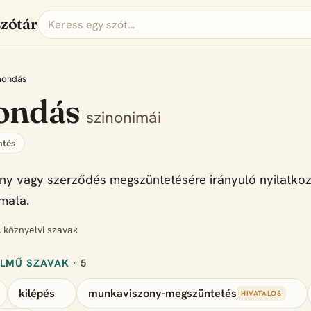
szótár
mondás
ondás
szinonimái
tés
y vagy szerződés megszüntetésére irányuló nyilatkozat
mata.
, köznyelvi szavak
ELMŰ SZAVAK
· 5
kilépés
munkaviszony-megszüntetés
HIVATALOS