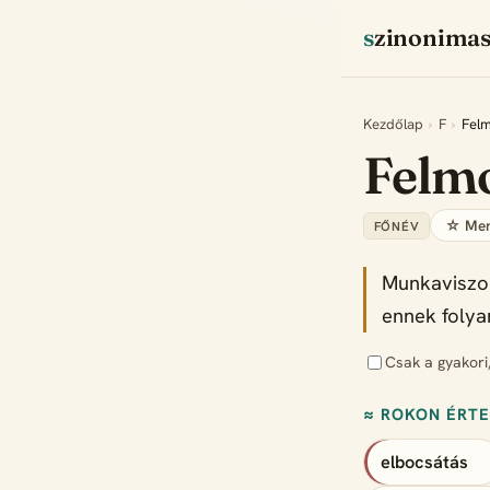
szinonima
Kezdőlap
›
F
›
Fel
Felm
☆ Men
FŐNÉV
Munkaviszon
ennek folya
Csak a gyakori
≈ ROKON ÉRT
elbocsátás