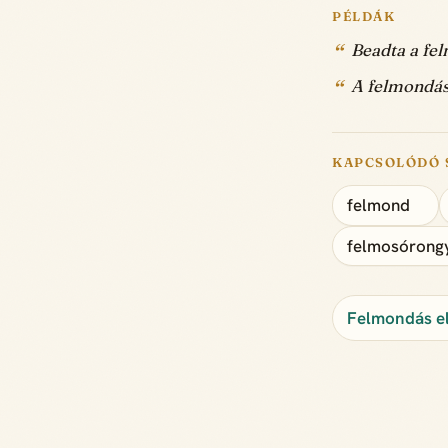
PÉLDÁK
Beadta a fe
A felmondás
KAPCSOLÓDÓ 
felmond
felmosórong
Felmondás el