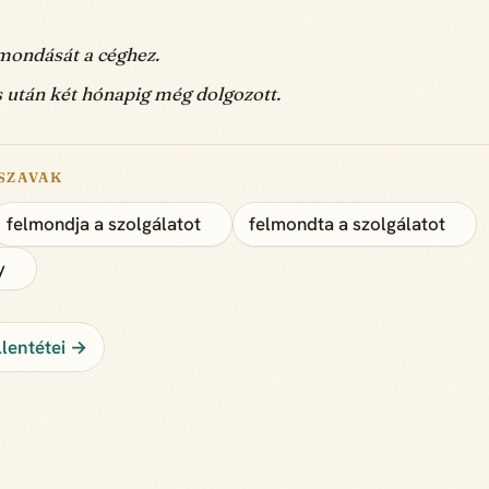
lmondását a céghez.
 után két hónapig még dolgozott.
SZAVAK
felmondja a szolgálatot
felmondta a szolgálatot
y
lentétei →